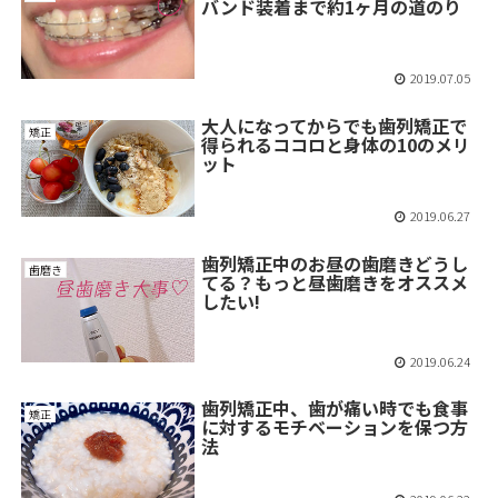
バンド装着まで約1ヶ月の道のり
2019.07.05
大人になってからでも歯列矯正で
矯正
得られるココロと身体の10のメリ
ット
2019.06.27
歯列矯正中のお昼の歯磨きどうし
歯磨き
てる？もっと昼歯磨きをオススメ
したい!
2019.06.24
歯列矯正中、歯が痛い時でも食事
矯正
に対するモチベーションを保つ方
法