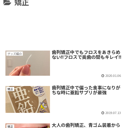
矯正
歯列矯正中でもフロスをあきらめ
グッズ紹介
ない!!フロスで奥歯の間もキレイ!!
2020.01.06
歯列矯正中で偏った食事になりが
矯正
ちな時に亜鉛サプリが最強
2019.07.13
大人の歯列矯正、青ゴム装着から
矯正