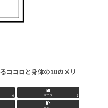
るココロと身体の10のメリ
はてブ
0
5
コピー