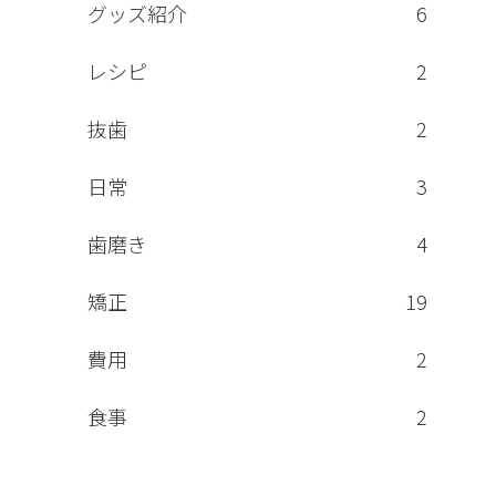
グッズ紹介
6
レシピ
2
抜歯
2
日常
3
歯磨き
4
矯正
19
費用
2
食事
2