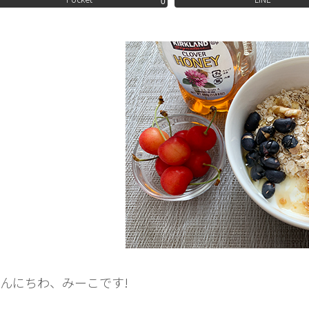
0
んにちわ、みーこです!