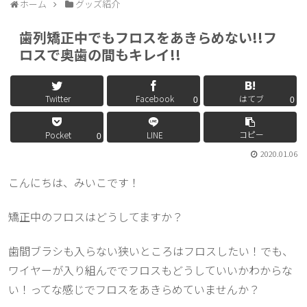
ホーム
グッズ紹介
歯列矯正中でもフロスをあきらめない!!フ
ロスで奥歯の間もキレイ!!
Twitter
Facebook
はてブ
0
0
コピー
Pocket
LINE
0
2020.01.06
こんにちは、みいこです！
矯正中のフロスはどうしてますか？
歯間ブラシも入らない狭いところはフロスしたい！でも、
ワイヤーが入り組んででフロスもどうしていいかわからな
い！ってな感じでフロスをあきらめていませんか？