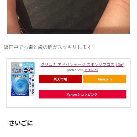
矯正中でも歯と歯の間がスッキリします！
クリニカ アドバンテージ スポンジフロス(40m)
posted with
カエレバ
楽天市場
Amazon
Yahooショッピング
さいごに