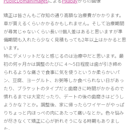
PublicDomainImages
による
Pixabay
からの画像
矯正は皆さんもご存知の通り高額な治療費がかかります。
車が買えるくらいかかるかもしれません。そして治療期間
が尋常じゃないくらい長い!!個人差はあると思いますが準
備期間も入れたら少なく見積もっても2年以上はかかると思
います。
特にデメリットだなと感じるのは治療中だと思います。最
初の何ヶ月かは調整のたびに４〜5日程度は歯が引き締め
られるような痛さで食事に気を使うというか柔らかいパ
ン、豆腐、ヨーグルト、お粥等しか食べられない日があっ
たり、ブラケットのタイプだと歯磨きに時間がかかるので
慣れるまでは大変だったり、デートの後の歯磨きはどうし
ようかな？とか。調整後、家に帰ったらワイヤーがやっぱ
りちょっと内ほっぺの肉にあたって痛いなとか。色々悩み
が尽きなくて矯正に心が折れそうになる時期もありまし
た。