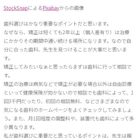
StockSnap
による
Pixabay
からの画像
歯科選びはかなり重要なポイントだと思います。
なぜなら、矯正は短くても2年以上（個人差有り）は治療
にかかりその期間中通い続ける場所になリます。なので自
分に合った歯科、先生を見つけることが大事だと思いま
す。
矯正してみたいなぁと思ったらまずは歯科に行って相談で
す。
矯正の治療は病気などで矯正が必要な場合以外は自由診療
といって健康保険が効かないので相談でも歯科によって、1
回3千円だったり、初回の相談無料、などさまざまなので
気になる歯科のホームページをよくチェックしてみましょ
う。また、月1回程度の調整料や、装置代も歯科によって多
少異なります。
私が歯科選びに重要だと思っているポイントは、先生は親