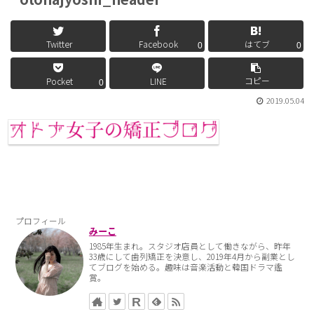
Twitter
Facebook
はてブ
0
0
コピー
Pocket
LINE
0
2019.05.04
プロフィール
みーこ
1985年生まれ。スタジオ店員として働きながら、昨年
33歳にして歯列矯正を決意し、2019年4月から副業とし
てブログを始める。趣味は音楽活動と韓国ドラマ鑑
賞。