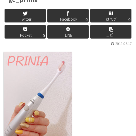
Twitter
Facebook
はてブ
0
0
コピー
Pocket
LINE
0
2019.06.17