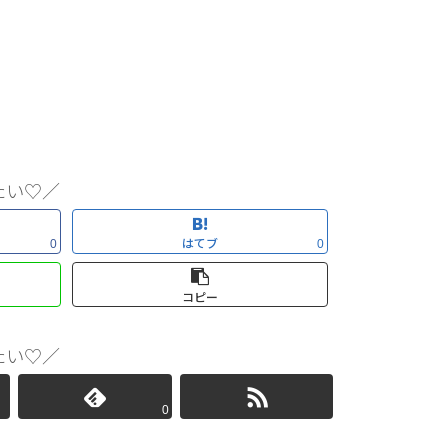
たい♡／
はてブ
0
0
コピー
たい♡／
0