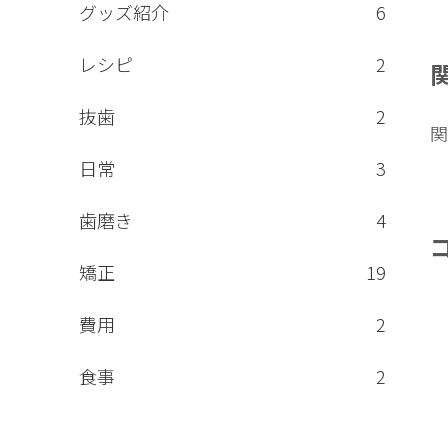
グッズ紹介
6
レシピ
2
抜歯
2
関
日常
3
歯磨き
4
矯正
19
費用
2
食事
2