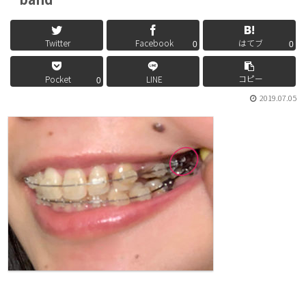
Twitter
Facebook
はてブ
0
0
コピー
Pocket
LINE
0
2019.07.05