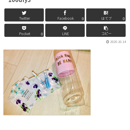
Twitter
Facebook
はてブ
0
0
コピー
Pocket
LINE
0
2020.10.14